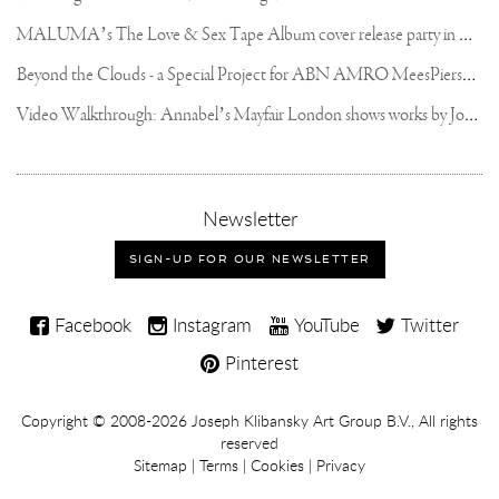
M
ALUMA’s The Love & Sex Tape Album cover release party in Mexico City
B
eyond the Clouds - a Special Project for ABN AMRO MeesPierson Private Bank
V
ideo Walkthrough: Annabel’s Mayfair London shows works by Joseph Klibansky
,
Newsletter
sign-
up
SIGN-UP FOR OUR NEWSLETTER
for
our
Joseph
newsletter
Facebook
Instagram
YouTube
Twitter
Klibansky
Pinterest
on
Social
Copyright,
Copyright © 2008-2026
Joseph Klibansky Art Group B.V.
, All rights
Media
reserved
Terms
Sitemap
|
Terms
|
Cookies
|
Privacy
and