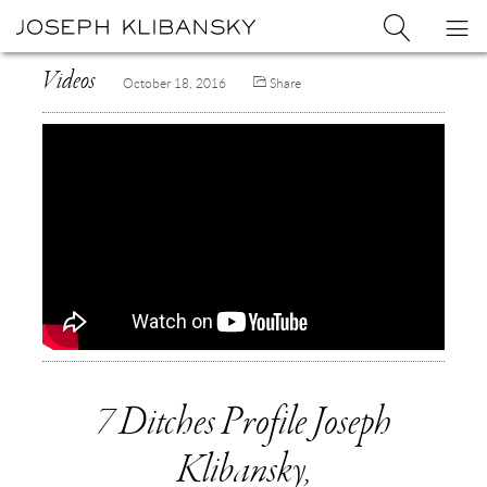
Joseph
Search
Op
Joseph
Klibansky
Klibansky
Official
nav
Logo
Videos
October 18, 2016
Share
Website,
Contemporary
Artist
7 Ditches Profile Joseph
Klibansky,