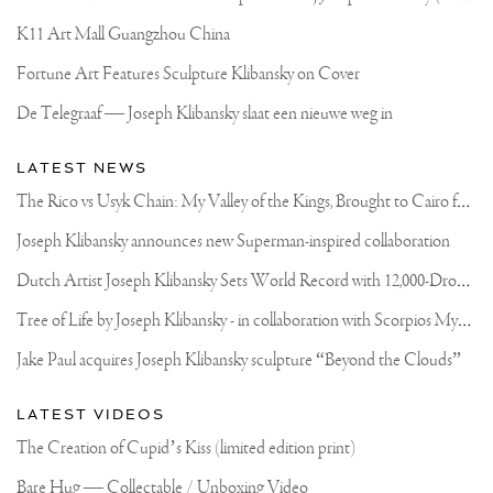
K11 Art Mall Guangzhou China
Fortune Art Features Sculpture Klibansky on Cover
De Telegraaf — Joseph Klibansky slaat een nieuwe weg in
LATEST NEWS
T
he Rico vs Usyk Chain: My Valley of the Kings, Brought to Cairo for Glory in Giza
Joseph Klibansky announces new Superman-inspired collaboration
D
utch Artist Joseph Klibansky Sets World Record with 12,000-Drone Sky Sculpture in Shenzhen China
T
ree of Life by Joseph Klibansky - in collaboration with Scorpios Mykonos, Soho House & HOFA Gallery
Jake Paul acquires Joseph Klibansky sculpture “Beyond the Clouds”
LATEST VIDEOS
The Creation of Cupid’s Kiss (limited edition print)
Bare Hug — Collectable / Unboxing Video