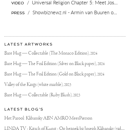
/
Universal Religion Chapter 5: Meet Joseph Klibansky, new media artist
VIDEO
/
Showbiznewz.nl - Armin van Buuren onthult albumcover door Joseph Klibansky
PRESS
More
Most
about
LATEST ARTWORKS
recent
Joseph
updates
Bare Hug — Collectable (The Monaco Edition),
2024
on
Klibansky
Joseph
Bare Hug — The Foil Edition (Silver on Black paper),
2024
Klibansky
Official
Bare Hug — The Foil Edition (Gold on Black paper),
2024
Website
Valley of the Kings (white marble),
2023
Bare Hug — Collectable (Ruby Blush),
2023
LATEST BLOG'S
Het Parool: Klibansky ABN AMRO MeesPierson
L
INDA TV - Kitsch of Kunst - Op bezoek bij Joseph Klibansky (video)