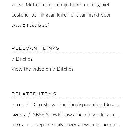
kunst. Met een stijl in mijn hoofd die nog niet
bestond, ben ik gaan kijken of daar markt voor
was. En dat is zo.'
FOR:
RELEVANT LINKS
7
DITCHES
7 Ditches
PROFILE
JOSEPH
View the video on 7 Ditches
KLIBANSKY,
CONTEMPORARY
ARTIST
FOR:
RELATED ITEMS
7
DITCHES
/
Dino Show - Jandino Asporaat and Joseph Klibansky
BLOG
PROFILE
JOSEPH
/
SBS6 ShowNieuws - Armin werkt weer met Joseph Klibansky
PRESS
KLIBANSKY,
CONTEMPORARY
/
Joseph reveals cover artwork for Armin van Buuren UR7
BLOG
ARTIST