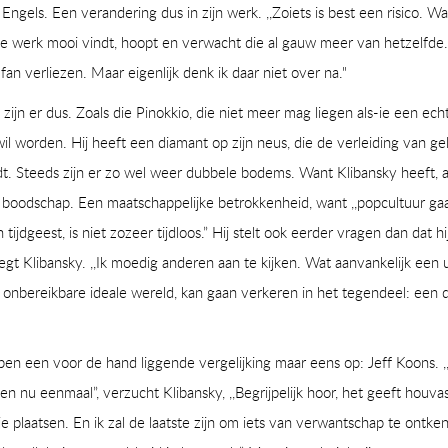
Engels. Een verandering dus in zijn werk. ,,Zoiets is best een risico. Wa
e werk mooi vindt, hoopt en verwacht die al gauw meer van hetzelfde.
fan verliezen. Maar eigenlijk denk ik daar niet over na."
zijn er dus. Zoals die Pinokkio, die niet meer mag liegen als-ie een ech
il worden. Hij heeft een diamant op zijn neus, die de verleiding van ge
t. Steeds zijn er zo wel weer dubbele bodems. Want Klibansky heeft, als
boodschap. Een maatschappelijke betrokkenheid, want ,,popcultuur gaa
tijdgeest, is niet zozeer tijdloos.” Hij stelt ook eerder vragen dan dat hij
zegt Klibansky. ,,Ik moedig anderen aan te kijken. Wat aanvankelijk een 
en onbereikbare ideale wereld, kan gaan verkeren in het tegendeel: een 
n een voor de hand liggende vergelijking maar eens op: Jeff Koons. 
ken nu eenmaal”, verzucht Klibansky, ,,Begrijpelijk hoor, het geeft houvast
e plaatsen. En ik zal de laatste zijn om iets van verwantschap te ontke