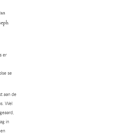
van
seph
s er
lse se
st aan de
us. Wel
geaard,
ag in
een