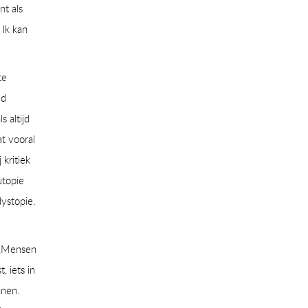
nt als
 lk kan
te
ld
 altijd
t vooral
 kritiek
utopie
dystopie.
,,Mensen
, iets in
nnen.