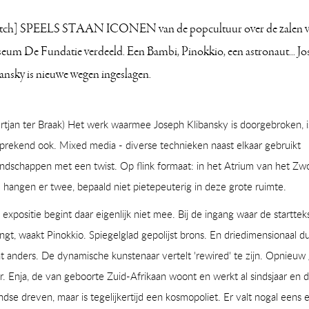
tch] SPEELS STAAN ICONEN van de popcultuur over de zalen 
um De Fundatie verdeeld. Een Bambi, Pinokkio, een astronaut... Jo
ansky is nieuwe wegen ingeslagen.
rtjan ter Braak) Het werk waarmee Joseph Klibansky is doorgebroken, i
prekend ook. Mixed media - diverse technieken naast elkaar gebruikt
andschappen met een twist. Op flink formaat: in het Atrium van het Zwo
angen er twee, bepaald niet pietepeuterig in deze grote ruimte.
expositie begint daar eigenlijk niet mee. Bij de ingang waar de starttek
gt, waakt Pinokkio. Spiegelglad gepolijst brons. En driedimensionaal d
 anders. De dynamische kunstenaar vertelt 'rewired' te zijn. Opnieuw 
. Enja, de van geboorte Zuid-Afrikaan woont en werkt al sindsjaar en d
dse dreven, maar is tegelijkertijd een kosmopoliet. Er valt nogal eens 