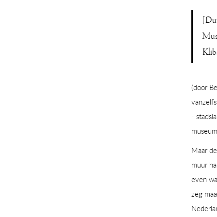
[Du
Muse
Klib
(door Be
vanzelfs
- stadsl
museum h
Maar de 
muur han
even wat
zeg maar
Nederlan