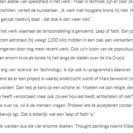
n allebei van speelsheid in het werk.” Maar in techniek zijn er zeer ze
rschillen, vertelt de kunstenaar. ,,Ik werk met hooglans brons, hij niet. H
 gecoat roestvrij staal - dat doe ik dan weer niet.”
het werk waarnaar de tentoonstelling is genoemd: Leap of faith. Een j
zen astronaut (hij weegt 1200 kilo) midden in een zaal, aan vierkanten
mgeven door nog meer recent werk. Ook zo’n icoon van de popcultuur
en enorm kruis als torste hij het langs de statiën over de Via Crucis.
d erg van ’science’ en ’technology’, ik kijk ook tv-programma’s daarover.
end als er een project is waarbij onderzocht wordt of Mars bewoond z
orden. Dan heb je kans op een schone lei. Moeten we dan religie, die
 heeft veroorzaakt maar ook zoveel houvast biedt, achterlaten of niet
s over na, wil ik de mensen vragen. Probeer iets te accepteren zonder 
wijs ligt. Dat is letterlijk wat een ’leap of faith’ is.”
de wanden dus die vier enorme doeken: Thought paintings noemt Klib