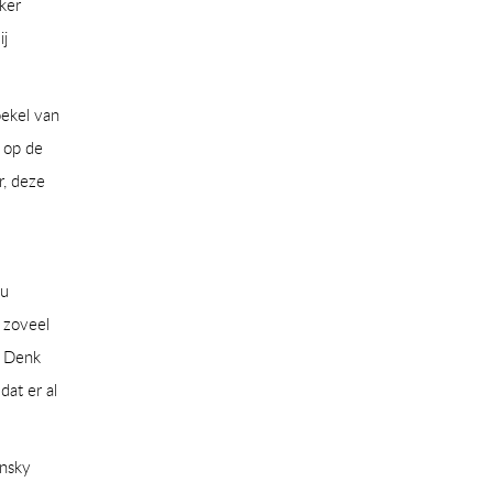
ker
ij
oekel van
 op de
, deze
ou
 zoveel
? Denk
dat er al
ansky