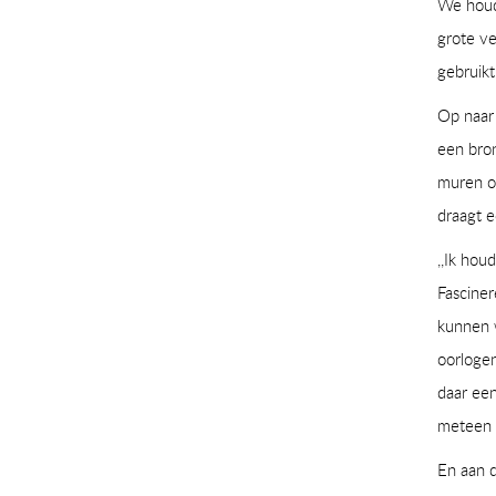
We houde
grote ve
gebruikt
Op naar 
een bron
muren o
draagt e
,,Ik hou
Fasciner
kunnen w
oorlogen
daar een
meteen be
En aan 