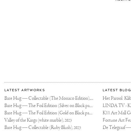
More
Most
about
LATEST ARTWORKS
LATEST BLOG
recent
Joseph
Bare Hug — Collectable (The Monaco Edition),
updates
Het Parool: K
2024
on
Klibansky
Bare Hug — The Foil Edition (Silver on Black paper),
2024
Joseph
Bare Hug — The Foil Edition (Gold on Black paper),
K11 Art Mall G
2024
Klibansky
Official
Valley of the Kings (white marble),
2023
Website
Bare Hug — Collectable (Ruby Blush),
2023