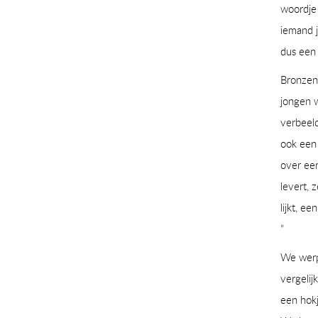
woordje 
iemand j
dus een 
Bronzen 
jongen w
verbeeld
ook een 
over een 
levert, 
lijkt, e
”
We werpe
vergelij
een hokj