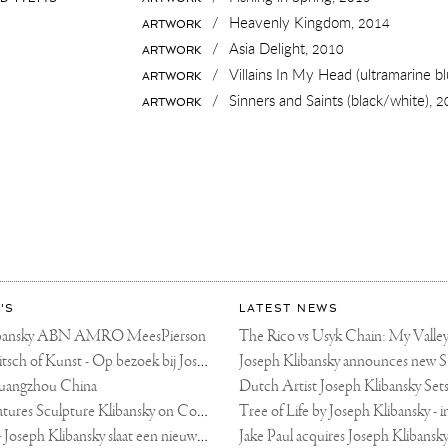
NIEUWE
DE
WEG
/
Heavenly Kingdom,
TELEGRAAF
2014
ARTWORK
IN
—
JOSEPH
/
Asia Delight,
2010
ARTWORK
KLIBANSKY
SLAAT
/
Villains In My Head (ultramarine blue/pink, gold
ARTWORK
EEN
NIEUWE
/
Sinners and Saints (black/white),
2
ARTWORK
WEG
IN
'S
LATEST NEWS
libansky ABN AMRO MeesPierson
LINDA TV - Kitsch of Kunst - Op bezoek bij Joseph Klibansky (video)
uangzhou China
Fortune Art Features Sculpture Klibansky on Cover
De Telegraaf — Joseph Klibansky slaat een nieuwe weg in