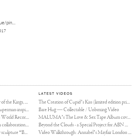
 splash),
2022
017
LATEST VIDEOS
The Rico vs Usyk Chain: My Valley of the Kings, Brought to Cairo for Glory in Giza
The Creation of Cupid’s Kiss (limited edition print)
Joseph Klibansky announces new Superman-inspired collaboration
Bare Hug — Collectable / Unboxing Video
Dutch Artist Joseph Klibansky Sets World Record with 12,000-Drone Sky Sculpture in Shenzhen China
MALUMA’s The Love & Sex Tape Album cover release party in Mexico City
Tree of Life by Joseph Klibansky - in collaboration with Scorpios Mykonos, Soho House & HOFA Gallery
Beyond the Clouds - a Special Project for ABN AMRO MeesPierson Private Bank
Jake Paul acquires Joseph Klibansky sculpture “Beyond the Clouds”
Video Walkthrough: Annabel’s Mayfair London shows works by Joseph Klibansky