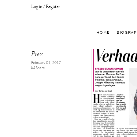
Log in / Register
Joseph
Klibansky
Official
HOME
BIOGRAP
Website,
Contemporary
Artist
Press
February 01, 2017
Share