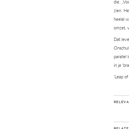
die. ,,V
zien. He
heelal w
omzet, v
Dat leve
Onschuld
parallel
in je ’b
’Leap of
RELEVA
RELATE