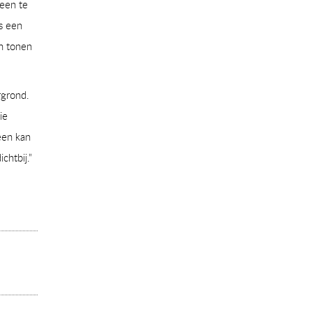
 een te
ls een
in tonen
rgrond.
ie
een kan
chtbij.”