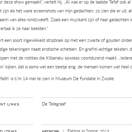
oor deze show gemaakt”, vertelt hij. ,,Al was er op de laatste Tefaf ook al
t zijn als het ware screenshots van mijn gedachten, zo zien die er uit, a
aarin van alles rondzweeft. Zoals een muzikant zijn of haar gedachten 
ertaal ik ze naar beelden.”
rt een soort ingewikkeld stripboek op met een zwarte of gouden onde
ige tekeningen naast erotische schetsen. En graffiti-achtige teksten, d
 lopen met de notities die Klibansky sowieso voortdurend maakt. ,,Ieder
rain’ kijken, dat is soms wel een beetje eng: de mensen komen wel heel di
 faith’ is t/m 14 mei te zien in Museum De Fundatie in Zwolle.
De Telegraaf
FOR:
NT LINKS
DE
TELEGRAAF
—
JOSEPH
KLIBANSKY
SLAAT
EEN
/
Fishing in Spring,
2015
FOR:
D ITEMS
ARTWORK