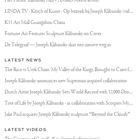
Het Parool: Klibansky ABN AMRO MeesPierson
L
INDA TV - Kitsch of Kunst - Op bezoek bij Joseph Klibansky (video)
K11 Art Mall Guangzhou China
Fortune Art Features Sculpture Klibansky on Cover
De Telegraaf — Joseph Klibansky slaat een nieuwe weg in
LATEST NEWS
T
he Rico vs Usyk Chain: My Valley of the Kings, Brought to Cairo for Glory in Giza
Joseph Klibansky announces new Superman-inspired collaboration
D
utch Artist Joseph Klibansky Sets World Record with 12,000-Drone Sky Sculpture in Shenzhen China
T
ree of Life by Joseph Klibansky - in collaboration with Scorpios Mykonos, Soho House & HOFA Gallery
Jake Paul acquires Joseph Klibansky sculpture “Beyond the Clouds”
LATEST VIDEOS