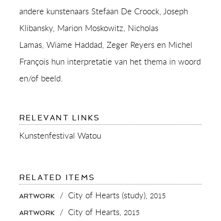
andere kunstenaars Stefaan De Croock, Joseph
Klibansky, Marion Moskowitz, Nicholas
Lamas, Wiame Haddad, Zeger Reyers en Michel
François hun interpretatie van het thema in woord
en/of beeld.
FOR:
RELEVANT LINKS
ARTS
FESTIVAL
Kunstenfestival Watou
WATOU
(KUNSTENFESTIVAL
WATOU)
2019
FOR:
RELATED ITEMS
ARTS
FESTIVAL
/
City of Hearts (study),
2015
ARTWORK
WATOU
(KUNSTENFESTIVAL
/
City of Hearts,
2015
ARTWORK
WATOU)