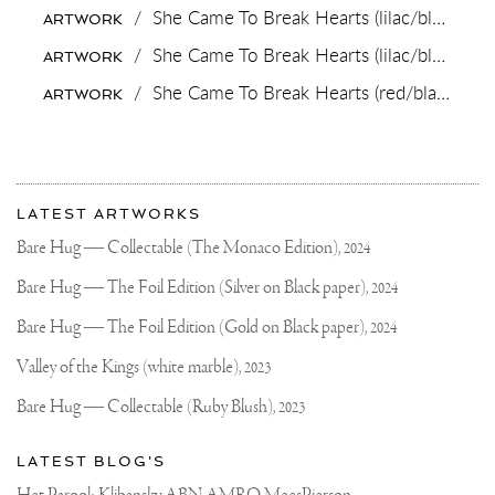
2019
/
She Came To Break Hearts (lilac/black, turquoise splash),
ARTWORK
/
She Came To Break Hearts (lilac/black, fluorescent yellow drips),
ARTWORK
/
She Came To Break Hearts (red/black, pink and gold splash),
ARTWORK
More
Most
about
LATEST ARTWORKS
recent
Joseph
updates
Bare Hug — Collectable (The Monaco Edition),
2024
on
Klibansky
Joseph
Bare Hug — The Foil Edition (Silver on Black paper),
2024
Klibansky
Official
Bare Hug — The Foil Edition (Gold on Black paper),
2024
Website
Valley of the Kings (white marble),
2023
Bare Hug — Collectable (Ruby Blush),
2023
LATEST BLOG'S